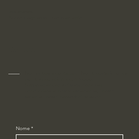
HENKA STRATEGIES
Accompagniamo il cambiamento
Contatti
Non esitare a contattarci. Non ti costerà nulla e
non ti vincolerà in alcun modo.
Siamo volentieri a disposizione per
condividere le nostre esperienze, i nostri
saperi e i nostri network di relazioni.
Nome
*