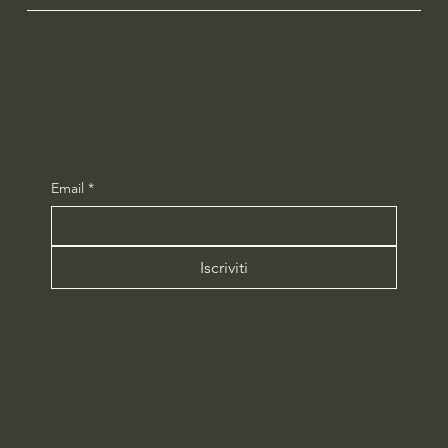
Restiamo in contatto
Iscrivi alla nostra newsletter, ti terremo aggiornato con
tutte le nostre novità.
Email
*
Iscriviti
HENKA
STRATEGIES
S.R.L.